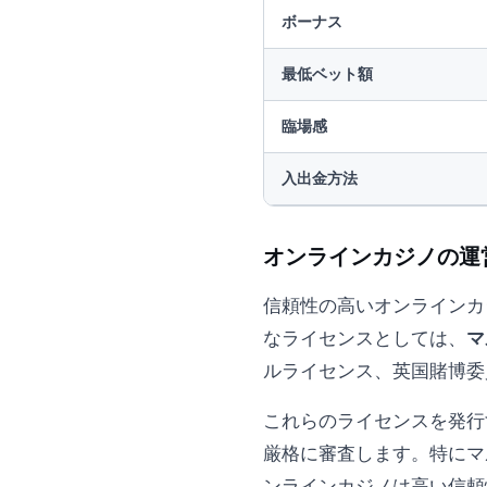
ボーナス
最低ベット額
臨場感
入出金方法
オンラインカジノの運
信頼性の高いオンラインカ
なライセンスとしては、
マ
ルライセンス、英国賭博委
これらのライセンスを発行
厳格に審査します。特にマ
ンラインカジノは高い信頼