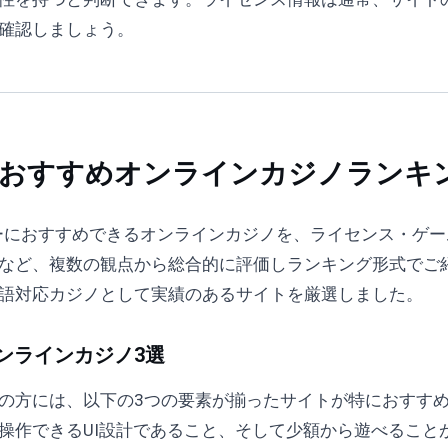
確認しましょう。
】おすすめオンラインカジノランキン
ヤーにおすすめできるオンラインカジノを、ライセンス・ゲ
など、複数の観点から総合的に評価しランキング形式でご
語対応カジノとして実績のあるサイトを厳選しました。
ンラインカジノ3選
の方には、以下の3つの要素が揃ったサイトが特におすす
操作できるUI設計であること、そして少額から遊べること