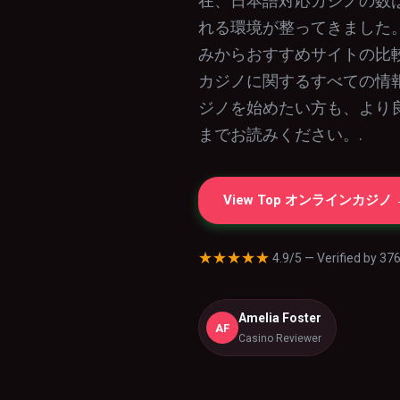
在、日本語対応カジノの数
れる環境が整ってきました
みからおすすめサイトの比
カジノに関するすべての情
ジノを始めたい方も、より
までお読みください。.
View Top オンラインカジノ 
★★★★★
4.9/5 — Verified by 37
Amelia Foster
AF
Casino Reviewer