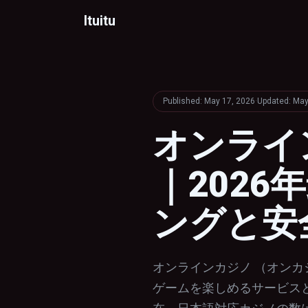
Ituitu
Published: May 17, 2026
·
Updated: May
オンライ
｜202
ングと安
オンラインカジノ （オン
ゲームを楽しめるサービスと