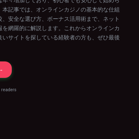
は年々増加しており、初心者でも安心して始めら
。本記事では、オンラインカジノの基本的な仕組
較、安全な選び方、ボーナス活用術まで、ネット
報を網羅的に解説します。これからオンラインカ
良いサイトを探している経験者の方も、ぜひ最後
→
6 readers