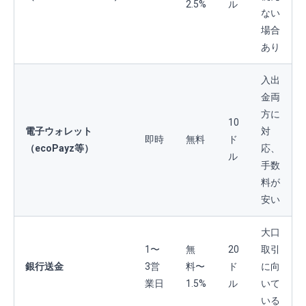
2.5%
ル
ない
場合
あり
入出
金両
方に
10
電子ウォレット
対
即時
無料
ド
（ecoPayz等）
応、
ル
手数
料が
安い
大口
1〜
無
20
取引
銀行送金
3営
料〜
ド
に向
業日
1.5%
ル
いて
いる