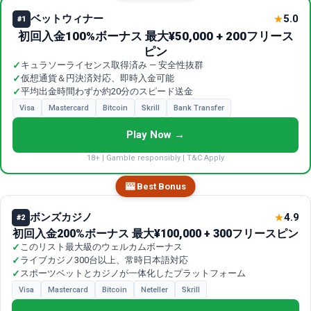
ベットウィナー
5.0
★
#1
初回入金100%ボーナス 最大¥50,000 + 200フリース
ピン
✓
キュラソーライセンス取得済み — 安全性抜群
✓
仮想通貨＆円決済対応、即時入金可能
✓
平均出金時間わずか約20分のスピード送金
Visa
Mastercard
Bitcoin
Skrill
Bank Transfer
Play Now →
18+ | Gamble responsibly | T&C Apply
🎰 Best Bonus
ボンズカジノ
4.9
★
#2
初回入金200%ボーナス 最大¥100,000 + 300フリースピン
✓
このリスト最大級のウェルカムボーナス
✓
ライブカジノ300台以上、常時日本語対応
✓
スポーツベットとカジノが一体化したプラットフォーム
Visa
Mastercard
Bitcoin
Neteller
Skrill