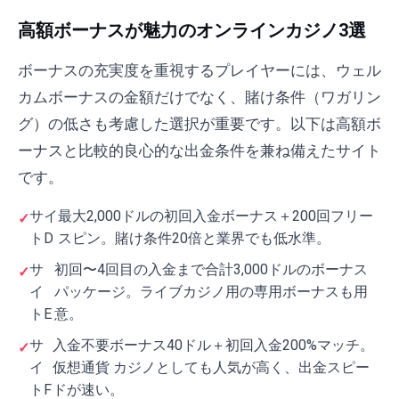
高額ボーナスが魅力のオンラインカジノ3選
ボーナスの充実度を重視するプレイヤーには、ウェル
カムボーナスの金額だけでなく、賭け条件（ワガリン
グ）の低さも考慮した選択が重要です。以下は高額ボ
ーナスと比較的良心的な出金条件を兼ね備えたサイト
です。
サイ
最大2,000ドルの初回入金ボーナス＋200回フリー
トD
スピン。賭け条件20倍と業界でも低水準。
サ
初回〜4回目の入金まで合計3,000ドルのボーナス
イ
パッケージ。ライブカジノ用の専用ボーナスも用
トE
意。
サ
入金不要ボーナス40ドル＋初回入金200%マッチ。
イ
仮想通貨 カジノとしても人気が高く、出金スピー
トF
ドが速い。