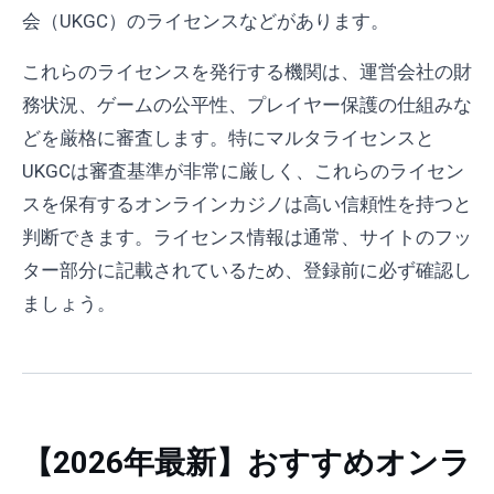
会（UKGC）のライセンスなどがあります。
これらのライセンスを発行する機関は、運営会社の財
務状況、ゲームの公平性、プレイヤー保護の仕組みな
どを厳格に審査します。特にマルタライセンスと
UKGCは審査基準が非常に厳しく、これらのライセン
スを保有するオンラインカジノは高い信頼性を持つと
判断できます。ライセンス情報は通常、サイトのフッ
ター部分に記載されているため、登録前に必ず確認し
ましょう。
【2026年最新】おすすめオンラ