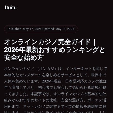
Ituitu
Published: May 17, 2026
·
Updated: May 18, 2026
オンラインカジノ完全ガイド｜
2026年最新おすすめランキングと
安全な始め方
オンラインカジノ （オンカジ）は、インターネットを通じて
本格的なカジノゲームを楽しめるサービスとして、世界中で
人気を集めています。2026年現在、日本語対応カジノの数は
年々増加しており、初心者でも安心して始められる環境が整
ってきました。本記事では、オンラインカジノの基本的な仕
組みからおすすめサイトの比較、安全な選び方、ボーナス活
用術まで、ネットカジノに関するすべての情報を網羅的に解
説します。これからオンラインカジノを始めたい方も、より