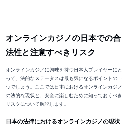
オンラインカジノの日本での合
法性と注意すべきリスク
オンラインカジノに興味を持つ日本人プレイヤーにと
って、法的なステータスは最も気になるポイントの一
つでしょう。ここでは日本におけるオンラインカジノ
の法的な現状と、安全に楽しむために知っておくべき
リスクについて解説します。
日本の法律におけるオンラインカジノの現状