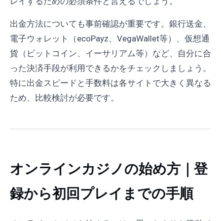
レイするための必須条件と言えるでしょう。
出金方法についても事前確認が重要です。銀行送金、
電子ウォレット（ecoPayz、VegaWallet等）、仮想通
貨（ビットコイン、イーサリアム等）など、自分に合
った決済手段が利用できるかをチェックしましょう。
特に出金スピードと手数料は各サイトで大きく異なる
ため、比較検討が必要です。
オンラインカジノの始め方｜登
録から初回プレイまでの手順