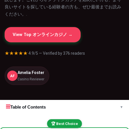
良いサイトを探している経験者の方も、ぜひ最後までお読み
ください。.
View Top オンラインカジノ →
★★★★★
4.9/5 — Verified by 376 readers
Amelia Foster
AF
Casino Reviewer
☰
Table of Contents
▼
🏆 Best Choice