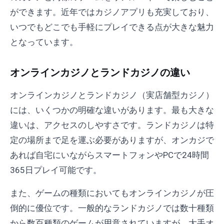
ができます。近年ではカジノアプリも充実しており、
いつでもどこでも手軽にプレイできる点が大きな魅力
となっています。
オンラインカジノとランドカジノの違い
オンラインカジノとランドカジノ（実店舗型カジノ）
には、いくつかの明確な違いがあります。最も大きな
違いは、アクセスのしやすさです。ランドカジノは特
定の場所まで足を運ぶ必要がありますが、オンカジで
あれば自宅にいながらスマートフォンやPCで24時間
365日プレイ可能です。
また、ゲームの種類においてもオンラインカジノが圧
倒的に優位です。一般的なランドカジノでは数十種類
から数百種類のゲームが用意されていますが、大手オ