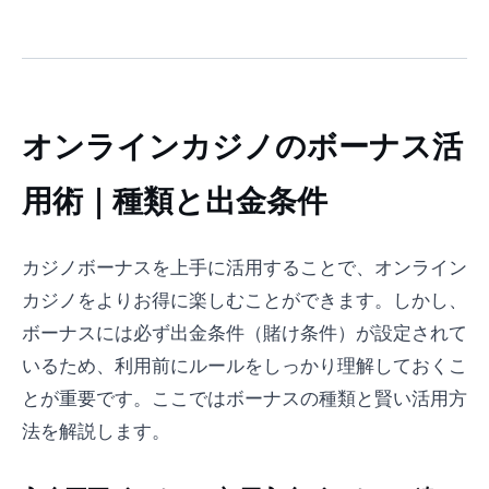
オンラインカジノのボーナス活
用術｜種類と出金条件
カジノボーナスを上手に活用することで、オンライン
カジノをよりお得に楽しむことができます。しかし、
ボーナスには必ず出金条件（賭け条件）が設定されて
いるため、利用前にルールをしっかり理解しておくこ
とが重要です。ここではボーナスの種類と賢い活用方
法を解説します。