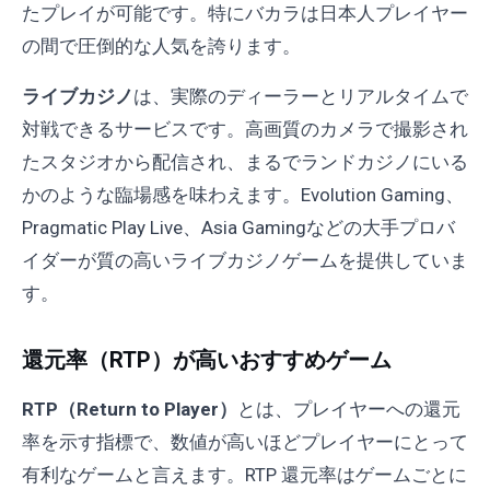
たプレイが可能です。特にバカラは日本人プレイヤー
の間で圧倒的な人気を誇ります。
ライブカジノ
は、実際のディーラーとリアルタイムで
対戦できるサービスです。高画質のカメラで撮影され
たスタジオから配信され、まるでランドカジノにいる
かのような臨場感を味わえます。Evolution Gaming、
Pragmatic Play Live、Asia Gamingなどの大手プロバ
イダーが質の高いライブカジノゲームを提供していま
す。
還元率（RTP）が高いおすすめゲーム
RTP（Return to Player）
とは、プレイヤーへの還元
率を示す指標で、数値が高いほどプレイヤーにとって
有利なゲームと言えます。RTP 還元率はゲームごとに