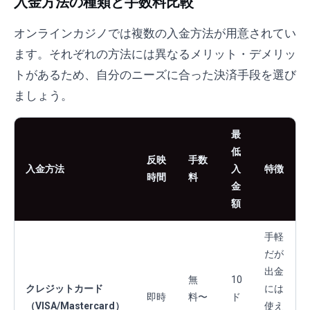
入金方法の種類と手数料比較
オンラインカジノでは複数の入金方法が用意されてい
ます。それぞれの方法には異なるメリット・デメリッ
トがあるため、自分のニーズに合った決済手段を選び
ましょう。
最
低
反映
手数
入金方法
入
特徴
時間
料
金
額
手軽
だが
出金
無
10
クレジットカード
には
即時
料〜
ド
（VISA/Mastercard）
使え