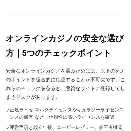
オンラインカジノの安全な選び
方｜5つのチェックポイント
安全なオンラインカジノを選ぶためには、以下の5つ
のポイントを総合的に確認することが不可欠です。こ
れらのチェックを怠ると、悪質なサイトに登録してし
まうリスクがあります。
正規ライセ
マルタライセンスやキュラソーライセンス
ンスの保有
など、信頼性の高いライセンスを確認
運営実績と
設立年数、ユーザーレビュー、第三者機関