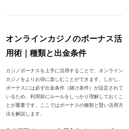
オンラインカジノのボーナス活
用術｜種類と出金条件
カジノボーナスを上手に活用することで、オンライン
カジノをよりお得に楽しむことができます。しかし、
ボーナスには必ず出金条件（賭け条件）が設定されて
いるため、利用前にルールをしっかり理解しておくこ
とが重要です。ここではボーナスの種類と賢い活用方
法を解説します。