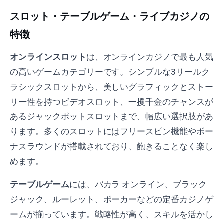
スロット・テーブルゲーム・ライブカジノの
特徴
オンラインスロット
は、オンラインカジノで最も人気
の高いゲームカテゴリーです。シンプルな3リールク
ラシックスロットから、美しいグラフィックとストー
リー性を持つビデオスロット、一攫千金のチャンスが
あるジャックポットスロットまで、幅広い選択肢があ
ります。多くのスロットにはフリースピン機能やボー
ナスラウンドが搭載されており、飽きることなく楽し
めます。
テーブルゲーム
には、バカラ オンライン、ブラック
ジャック、ルーレット、ポーカーなどの定番カジノゲ
ームが揃っています。戦略性が高く、スキルを活かし