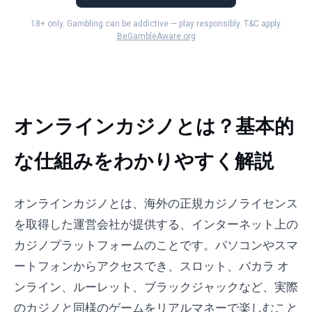
18+ only. Gambling can be addictive — play responsibly. T&C apply.
BeGambleAware.org
オンラインカジノとは？基本的
な仕組みをわかりやすく解説
オンラインカジノとは、海外の正規カジノライセンス
を取得した運営会社が提供する、インターネット上の
カジノプラットフォームのことです。パソコンやスマ
ートフォンからアクセスでき、スロット、バカラ オ
ンライン、ルーレット、ブラックジャックなど、実際
のカジノと同様のゲームをリアルマネーで楽しむこと