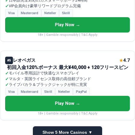
✓
日本語完全対応のカスタマーサポート24時間
✓
VIP会員向け豪華リワードプログラム完備
Visa
Mastercard
Neteller
Skrill
Play Now →
18+ | Gamble responsibly | T&C Apply
レオベガス
4.7
★
#5
初回入金120%ボーナス 最大¥40,000 + 120フリースピン
✓
モバイル専用設計で快適なスマホプレイ
✓
マルタ・英国ライセンス取得の高信頼ブランド
✓
ライブバカラ＆ブラックジャックが特に充実
Visa
Mastercard
Skrill
Neteller
PayPal
Play Now →
18+ | Gamble responsibly | T&C Apply
Show 5 More Casinos ▼