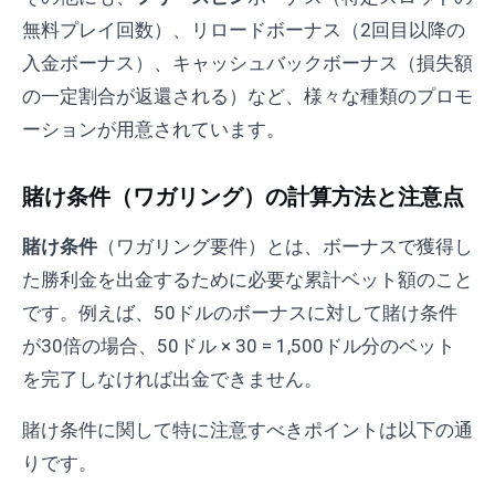
無料プレイ回数）、リロードボーナス（2回目以降の
入金ボーナス）、キャッシュバックボーナス（損失額
の一定割合が返還される）など、様々な種類のプロモ
ーションが用意されています。
賭け条件（ワガリング）の計算方法と注意点
賭け条件
（ワガリング要件）とは、ボーナスで獲得し
た勝利金を出金するために必要な累計ベット額のこと
です。例えば、50ドルのボーナスに対して賭け条件
が30倍の場合、50ドル × 30 = 1,500ドル分のベット
を完了しなければ出金できません。
賭け条件に関して特に注意すべきポイントは以下の通
りです。