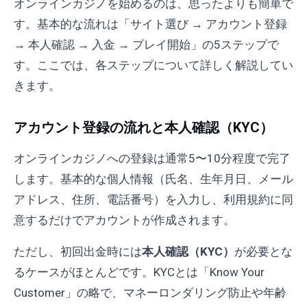
オンラインカジノを始めるのは、思ったよりも簡単で
す。基本的な流れは「サイト選び → アカウント登録
→ 本人確認 → 入金 → プレイ開始」の5ステップで
す。ここでは、各ステップについて詳しく解説してい
きます。
アカウント登録の流れと本人確認（KYC）
オンラインカジノへの登録は通常5〜10分程度で完了
します。基本的な個人情報（氏名、生年月日、メール
アドレス、住所、電話番号）を入力し、利用規約に同
意するだけでアカウントが作成されます。
ただし、初回出金時には
本人確認（KYC）
が必要とな
るケースがほとんどです。KYCとは「Know Your
Customer」の略で、マネーロンダリング防止や年齢