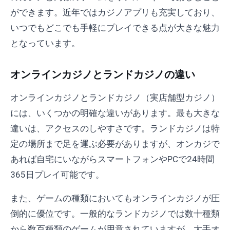
ができます。近年ではカジノアプリも充実しており、
いつでもどこでも手軽にプレイできる点が大きな魅力
となっています。
オンラインカジノとランドカジノの違い
オンラインカジノとランドカジノ（実店舗型カジノ）
には、いくつかの明確な違いがあります。最も大きな
違いは、アクセスのしやすさです。ランドカジノは特
定の場所まで足を運ぶ必要がありますが、オンカジで
あれば自宅にいながらスマートフォンやPCで24時間
365日プレイ可能です。
また、ゲームの種類においてもオンラインカジノが圧
倒的に優位です。一般的なランドカジノでは数十種類
から数百種類のゲームが用意されていますが、大手オ