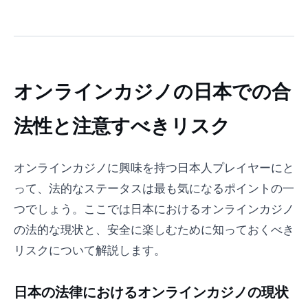
オンラインカジノの日本での合
法性と注意すべきリスク
オンラインカジノに興味を持つ日本人プレイヤーにと
って、法的なステータスは最も気になるポイントの一
つでしょう。ここでは日本におけるオンラインカジノ
の法的な現状と、安全に楽しむために知っておくべき
リスクについて解説します。
日本の法律におけるオンラインカジノの現状