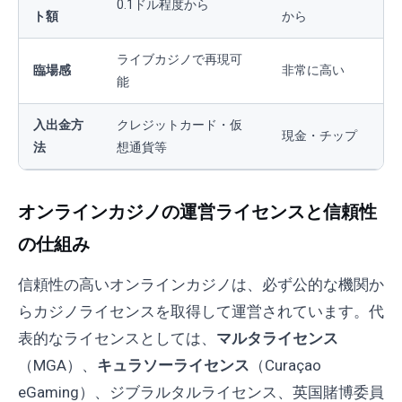
0.1ドル程度から
ト額
から
ライブカジノで再現可
臨場感
非常に高い
能
入出金方
クレジットカード・仮
現金・チップ
法
想通貨等
オンラインカジノの運営ライセンスと信頼性
の仕組み
信頼性の高いオンラインカジノは、必ず公的な機関か
らカジノライセンスを取得して運営されています。代
表的なライセンスとしては、
マルタライセンス
（MGA）、
キュラソーライセンス
（Curaçao
eGaming）、ジブラルタルライセンス、英国賭博委員