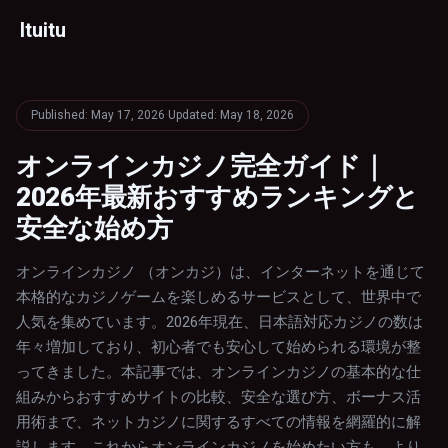
Ituitu
Published: May 17, 2026
·
Updated: May 18, 2026
オンラインカジノ完全ガイド｜
2026年最新おすすめランキングと
安全な始め方
オンラインカジノ （オンカジ）は、インターネットを通じて
本格的なカジノゲームを楽しめるサービスとして、世界中で
人気を集めています。2026年現在、日本語対応カジノの数は
年々増加しており、初心者でも安心して始められる環境が整
ってきました。本記事では、オンラインカジノの基本的な仕
組みからおすすめサイトの比較、安全な選び方、ボーナス活
用術まで、ネットカジノに関するすべての情報を網羅的に解
説します。これからオンラインカジノを始めたい方も、より