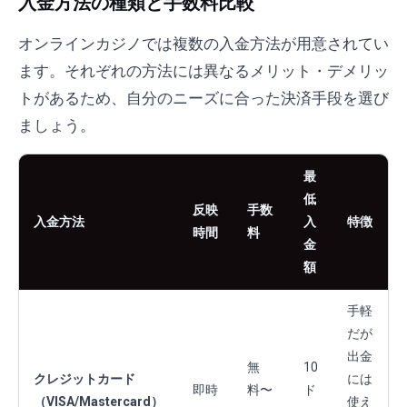
入金方法の種類と手数料比較
オンラインカジノでは複数の入金方法が用意されてい
ます。それぞれの方法には異なるメリット・デメリッ
トがあるため、自分のニーズに合った決済手段を選び
ましょう。
最
低
反映
手数
入金方法
入
特徴
時間
料
金
額
手軽
だが
出金
無
10
クレジットカード
には
即時
料〜
ド
（VISA/Mastercard）
使え