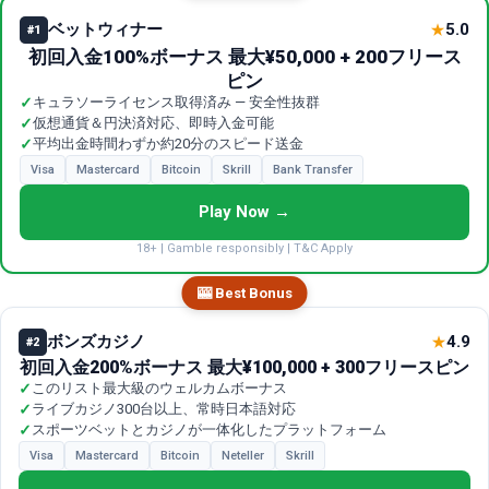
ベットウィナー
5.0
★
#1
初回入金100%ボーナス 最大¥50,000 + 200フリース
ピン
✓
キュラソーライセンス取得済み — 安全性抜群
✓
仮想通貨＆円決済対応、即時入金可能
✓
平均出金時間わずか約20分のスピード送金
Visa
Mastercard
Bitcoin
Skrill
Bank Transfer
Play Now →
18+ | Gamble responsibly | T&C Apply
🎰 Best Bonus
ボンズカジノ
4.9
★
#2
初回入金200%ボーナス 最大¥100,000 + 300フリースピン
✓
このリスト最大級のウェルカムボーナス
✓
ライブカジノ300台以上、常時日本語対応
✓
スポーツベットとカジノが一体化したプラットフォーム
Visa
Mastercard
Bitcoin
Neteller
Skrill