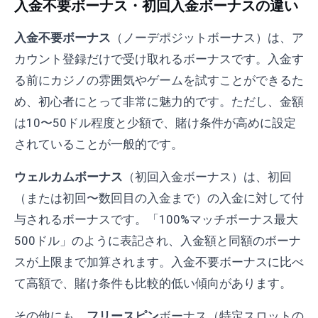
入金不要ボーナス・初回入金ボーナスの違い
入金不要ボーナス
（ノーデポジットボーナス）は、ア
カウント登録だけで受け取れるボーナスです。入金す
る前にカジノの雰囲気やゲームを試すことができるた
め、初心者にとって非常に魅力的です。ただし、金額
は10〜50ドル程度と少額で、賭け条件が高めに設定
されていることが一般的です。
ウェルカムボーナス
（初回入金ボーナス）は、初回
（または初回〜数回目の入金まで）の入金に対して付
与されるボーナスです。「100%マッチボーナス最大
500ドル」のように表記され、入金額と同額のボーナ
スが上限まで加算されます。入金不要ボーナスに比べ
て高額で、賭け条件も比較的低い傾向があります。
その他にも、
フリースピン
ボーナス（特定スロットの