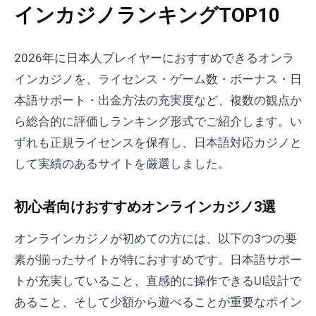
インカジノランキングTOP10
2026年に日本人プレイヤーにおすすめできるオンラ
インカジノを、ライセンス・ゲーム数・ボーナス・日
本語サポート・出金方法の充実度など、複数の観点か
ら総合的に評価しランキング形式でご紹介します。い
ずれも正規ライセンスを保有し、日本語対応カジノと
して実績のあるサイトを厳選しました。
初心者向けおすすめオンラインカジノ3選
オンラインカジノが初めての方には、以下の3つの要
素が揃ったサイトが特におすすめです。日本語サポー
トが充実していること、直感的に操作できるUI設計で
あること、そして少額から遊べることが重要なポイン