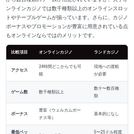
ンラインカジノでは数千種類以上のオンラインスロッ
トやテーブルゲームが揃っています。さらに、カジノ
ボーナスやプロモーションが豊富に用意されている点
もオンラインならではのメリットです。
比較項目
オンラインカジノ
ランドカジノ
24時間どこからでも可
現地への渡航
アクセス
能
が必要
数十〜数百種
ゲーム数
数千種類以上
類
豊富（ウェルカムボー
ボーナス
基本的になし
ナス等）
最低ベッ
5〜25ドル程度