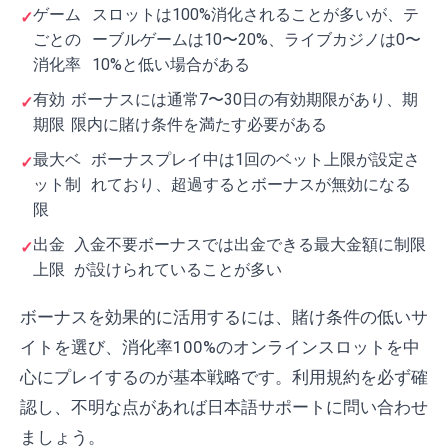
ゲーム
スロットは100%消化されることが多いが、テ
ごとの
ーブルゲームは10〜20%、ライブカジノは0〜
消化率
10%と低い場合がある
有効
ボーナスには通常7〜30日の有効期限があり、期
期限
限内に賭け条件を満たす必要がある
最大ベ
ボーナスプレイ中は1回のベット上限が設定さ
ット制
れており、超過するとボーナスが無効になる
限
出金
入金不要ボーナスでは出金できる最大金額に制限
上限
が設けられていることが多い
ボーナスを効果的に活用するには、賭け条件の低いサ
イトを選び、消化率100%のオンラインスロットを中
心にプレイするのが基本戦略です。利用規約を必ず確
認し、不明な点があれば日本語サポートに問い合わせ
ましょう。