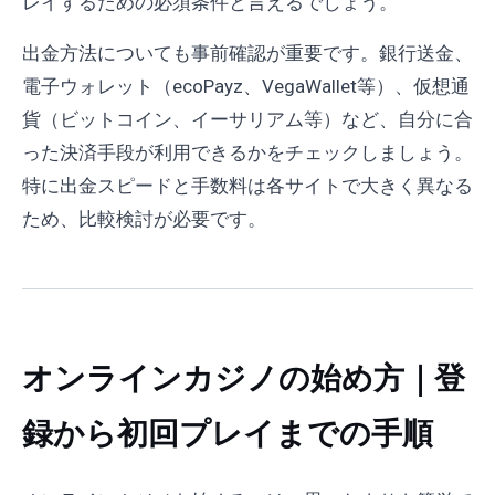
レイするための必須条件と言えるでしょう。
出金方法についても事前確認が重要です。銀行送金、
電子ウォレット（ecoPayz、VegaWallet等）、仮想通
貨（ビットコイン、イーサリアム等）など、自分に合
った決済手段が利用できるかをチェックしましょう。
特に出金スピードと手数料は各サイトで大きく異なる
ため、比較検討が必要です。
オンラインカジノの始め方｜登
録から初回プレイまでの手順