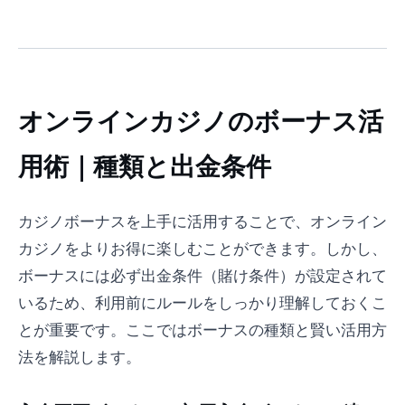
オンラインカジノのボーナス活
用術｜種類と出金条件
カジノボーナスを上手に活用することで、オンライン
カジノをよりお得に楽しむことができます。しかし、
ボーナスには必ず出金条件（賭け条件）が設定されて
いるため、利用前にルールをしっかり理解しておくこ
とが重要です。ここではボーナスの種類と賢い活用方
法を解説します。