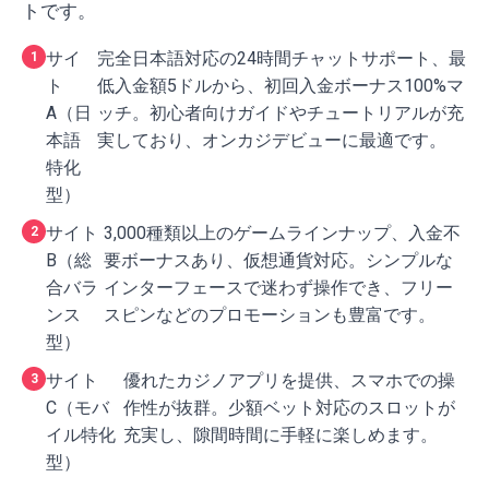
トです。
サイ
完全日本語対応の24時間チャットサポート、最
ト
低入金額5ドルから、初回入金ボーナス100%マ
A（日
ッチ。初心者向けガイドやチュートリアルが充
本語
実しており、オンカジデビューに最適です。
特化
型）
サイト
3,000種類以上のゲームラインナップ、入金不
B（総
要ボーナスあり、仮想通貨対応。シンプルな
合バラ
インターフェースで迷わず操作でき、フリー
ンス
スピンなどのプロモーションも豊富です。
型）
サイト
優れたカジノアプリを提供、スマホでの操
C（モバ
作性が抜群。少額ベット対応のスロットが
イル特化
充実し、隙間時間に手軽に楽しめます。
型）