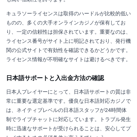
キュラソーライセンスは取得のハードルが比較的低い
ものの、多くの大手オンラインカジノが保有してお
り、一定の信頼性は担保されています。重要なのは、
ライセンス番号がサイト上に明記されており、発行機
関の公式サイトで有効性を確認できるかどうかです。
ライセンス情報が不明確なサイトは避けるべきです。
日本語サポートと入出金方法の確認
日本人プレイヤーにとって、日本語サポートの質は非
常に重要な選定基準です。優良な日本語対応カジノで
は、ネイティブレベルの日本語スタッフが24時間体
制でライブチャットに対応しています。トラブル発生
時に迅速なサポートが受けられることは、安心してプ