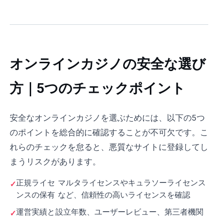
オンラインカジノの安全な選び
方｜5つのチェックポイント
安全なオンラインカジノを選ぶためには、以下の5つ
のポイントを総合的に確認することが不可欠です。こ
れらのチェックを怠ると、悪質なサイトに登録してし
まうリスクがあります。
正規ライセ
マルタライセンスやキュラソーライセンス
ンスの保有
など、信頼性の高いライセンスを確認
運営実績と
設立年数、ユーザーレビュー、第三者機関