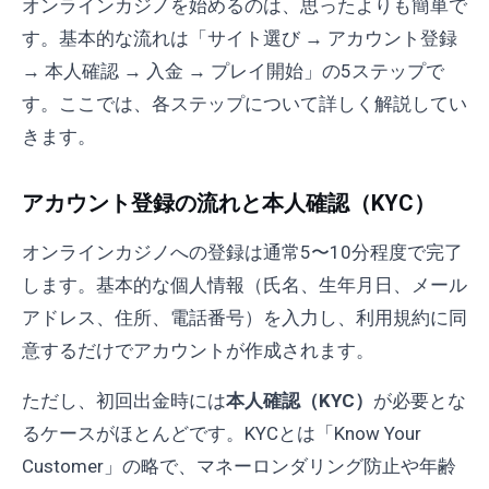
オンラインカジノを始めるのは、思ったよりも簡単で
す。基本的な流れは「サイト選び → アカウント登録
→ 本人確認 → 入金 → プレイ開始」の5ステップで
す。ここでは、各ステップについて詳しく解説してい
きます。
アカウント登録の流れと本人確認（KYC）
オンラインカジノへの登録は通常5〜10分程度で完了
します。基本的な個人情報（氏名、生年月日、メール
アドレス、住所、電話番号）を入力し、利用規約に同
意するだけでアカウントが作成されます。
ただし、初回出金時には
本人確認（KYC）
が必要とな
るケースがほとんどです。KYCとは「Know Your
Customer」の略で、マネーロンダリング防止や年齢