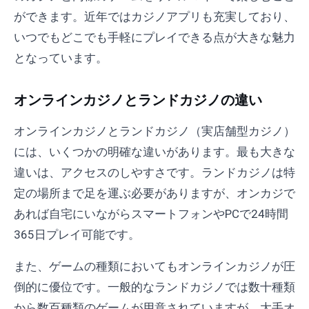
ができます。近年ではカジノアプリも充実しており、
いつでもどこでも手軽にプレイできる点が大きな魅力
となっています。
オンラインカジノとランドカジノの違い
オンラインカジノとランドカジノ（実店舗型カジノ）
には、いくつかの明確な違いがあります。最も大きな
違いは、アクセスのしやすさです。ランドカジノは特
定の場所まで足を運ぶ必要がありますが、オンカジで
あれば自宅にいながらスマートフォンやPCで24時間
365日プレイ可能です。
また、ゲームの種類においてもオンラインカジノが圧
倒的に優位です。一般的なランドカジノでは数十種類
から数百種類のゲームが用意されていますが、大手オ