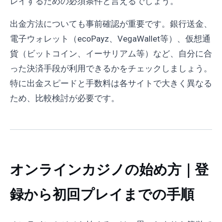
レイするための必須条件と言えるでしょう。
出金方法についても事前確認が重要です。銀行送金、
電子ウォレット（ecoPayz、VegaWallet等）、仮想通
貨（ビットコイン、イーサリアム等）など、自分に合
った決済手段が利用できるかをチェックしましょう。
特に出金スピードと手数料は各サイトで大きく異なる
ため、比較検討が必要です。
オンラインカジノの始め方｜登
録から初回プレイまでの手順