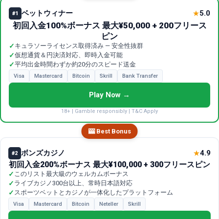
ベットウィナー
5.0
★
#1
初回入金100%ボーナス 最大¥50,000 + 200フリース
ピン
✓
キュラソーライセンス取得済み — 安全性抜群
✓
仮想通貨＆円決済対応、即時入金可能
✓
平均出金時間わずか約20分のスピード送金
Visa
Mastercard
Bitcoin
Skrill
Bank Transfer
Play Now →
18+ | Gamble responsibly | T&C Apply
🎰 Best Bonus
ボンズカジノ
4.9
★
#2
初回入金200%ボーナス 最大¥100,000 + 300フリースピン
✓
このリスト最大級のウェルカムボーナス
✓
ライブカジノ300台以上、常時日本語対応
✓
スポーツベットとカジノが一体化したプラットフォーム
Visa
Mastercard
Bitcoin
Neteller
Skrill