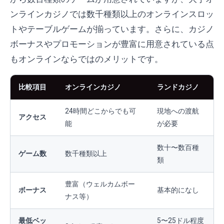
ンラインカジノでは数千種類以上のオンラインスロッ
トやテーブルゲームが揃っています。さらに、カジノ
ボーナスやプロモーションが豊富に用意されている点
もオンラインならではのメリットです。
比較項目
オンラインカジノ
ランドカジノ
24時間どこからでも可
現地への渡航
アクセス
能
が必要
数十〜数百種
ゲーム数
数千種類以上
類
豊富（ウェルカムボー
ボーナス
基本的になし
ナス等）
最低ベッ
5〜25ドル程度