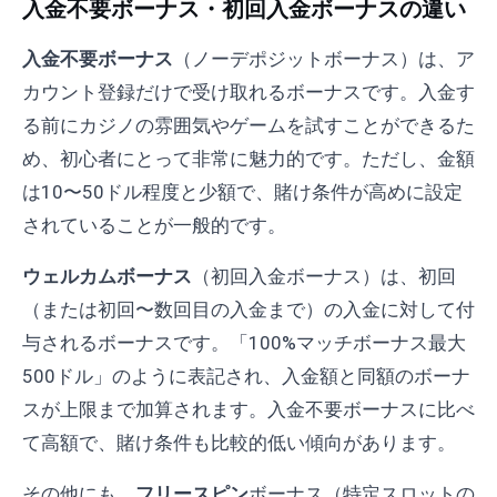
入金不要ボーナス・初回入金ボーナスの違い
入金不要ボーナス
（ノーデポジットボーナス）は、ア
カウント登録だけで受け取れるボーナスです。入金す
る前にカジノの雰囲気やゲームを試すことができるた
め、初心者にとって非常に魅力的です。ただし、金額
は10〜50ドル程度と少額で、賭け条件が高めに設定
されていることが一般的です。
ウェルカムボーナス
（初回入金ボーナス）は、初回
（または初回〜数回目の入金まで）の入金に対して付
与されるボーナスです。「100%マッチボーナス最大
500ドル」のように表記され、入金額と同額のボーナ
スが上限まで加算されます。入金不要ボーナスに比べ
て高額で、賭け条件も比較的低い傾向があります。
その他にも、
フリースピン
ボーナス（特定スロットの