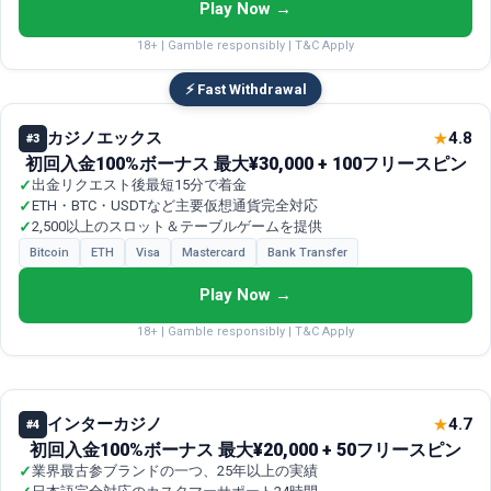
Play Now →
18+ | Gamble responsibly | T&C Apply
⚡ Fast Withdrawal
カジノエックス
4.8
★
#3
初回入金100%ボーナス 最大¥30,000 + 100フリースピン
✓
出金リクエスト後最短15分で着金
✓
ETH・BTC・USDTなど主要仮想通貨完全対応
✓
2,500以上のスロット＆テーブルゲームを提供
Bitcoin
ETH
Visa
Mastercard
Bank Transfer
Play Now →
18+ | Gamble responsibly | T&C Apply
インターカジノ
4.7
★
#4
初回入金100%ボーナス 最大¥20,000 + 50フリースピン
✓
業界最古参ブランドの一つ、25年以上の実績