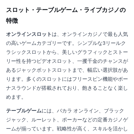
スロット・テーブルゲーム・ライブカジノの
特徴
オンラインスロット
は、オンラインカジノで最も人気
の高いゲームカテゴリーです。シンプルな3リールク
ラシックスロットから、美しいグラフィックとストー
リー性を持つビデオスロット、一攫千金のチャンスが
あるジャックポットスロットまで、幅広い選択肢があ
ります。多くのスロットにはフリースピン機能やボー
ナスラウンドが搭載されており、飽きることなく楽し
めます。
テーブルゲーム
には、バカラ オンライン、ブラック
ジャック、ルーレット、ポーカーなどの定番カジノゲ
ームが揃っています。戦略性が高く、スキルを活かし