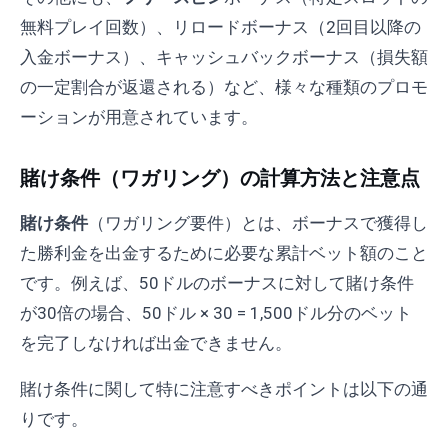
無料プレイ回数）、リロードボーナス（2回目以降の
入金ボーナス）、キャッシュバックボーナス（損失額
の一定割合が返還される）など、様々な種類のプロモ
ーションが用意されています。
賭け条件（ワガリング）の計算方法と注意点
賭け条件
（ワガリング要件）とは、ボーナスで獲得し
た勝利金を出金するために必要な累計ベット額のこと
です。例えば、50ドルのボーナスに対して賭け条件
が30倍の場合、50ドル × 30 = 1,500ドル分のベット
を完了しなければ出金できません。
賭け条件に関して特に注意すべきポイントは以下の通
りです。