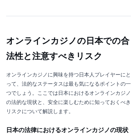
オンラインカジノの日本での合
法性と注意すべきリスク
オンラインカジノに興味を持つ日本人プレイヤーにと
って、法的なステータスは最も気になるポイントの一
つでしょう。ここでは日本におけるオンラインカジノ
の法的な現状と、安全に楽しむために知っておくべき
リスクについて解説します。
日本の法律におけるオンラインカジノの現状