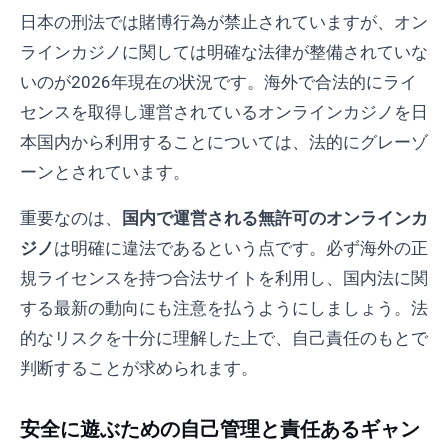
日本の刑法では賭博行為が禁止されていますが、オン
ラインカジノに関しては明確な法律が整備されていな
いのが2026年現在の状況です。海外で合法的にライ
センスを取得し運営されているオンラインカジノを日
本国内から利用することについては、法的にグレーゾ
ーンとされています。
重要なのは、
国内で運営される無許可のオンラインカ
ジノ
は明確に違法であるという点です。必ず海外の正
規ライセンスを持つ合法サイトを利用し、国内法に関
する最新の動向にも注意を払うようにしましょう。法
的なリスクを十分に理解した上で、自己責任のもとで
判断することが求められます。
安全に遊ぶための自己管理と責任あるギャン