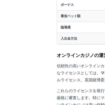
ボーナス
最低ベット額
臨場感
入出金方法
オンラインカジノの運
信頼性の高いオンラインカ
なライセンスとしては、
マ
ルライセンス、英国賭博委
これらのライセンスを発行
厳格に審査します。特にマ
ンラインカジノは高い信頼