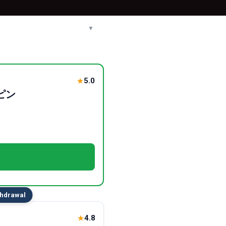
▼
5.0
★
スピン
thdrawal
4.8
★