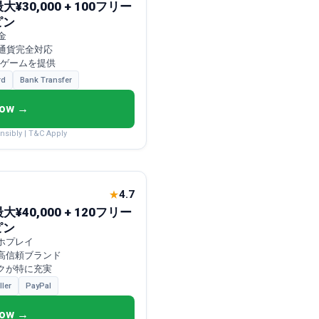
¥30,000 + 100フリー
ピン
金
想通貨完全対応
ルゲームを提供
rd
Bank Transfer
Now →
nsibly | T&C Apply
4.7
★
¥40,000 + 120フリー
ピン
ホプレイ
高信頼ブランド
クが特に充実
ller
PayPal
Now →