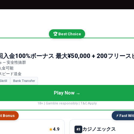
🏆 Best Choice
入金100%ボーナス 最大¥50,000 + 200フリー
 — 安全性抜群
入金可能
スピード送金
Skrill
Bank Transfer
Play Now →
18+ | Gamble responsibly | T&C Apply
st Bonus
⚡ Fast Wi
カジノエックス
4.9
★
#3