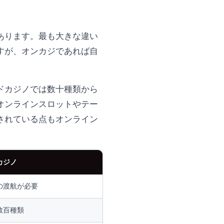
あります。最も大きな違い
すが、オンカジであれば自
ドカジノでは数十種類から
オンラインスロットやテー
されている点もオンライン
カジノ
の渡航が必要
数百種類