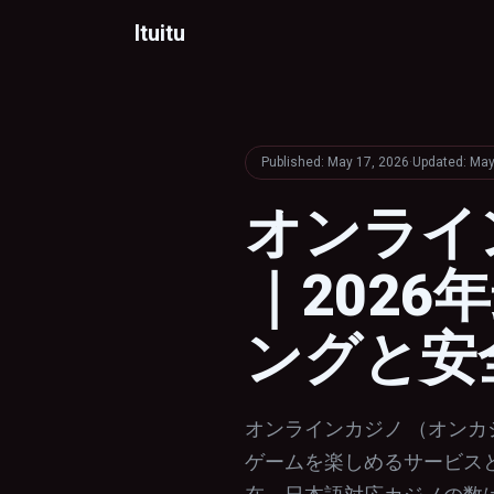
Ituitu
Published: May 17, 2026
·
Updated: May
オンライ
｜202
ングと安
オンラインカジノ （オン
ゲームを楽しめるサービスと