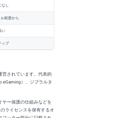
になし
ドル程度から
高い
チップ
運営されています。代表的
ao eGaming）、ジブラルタ
イヤー保護の仕組みなどを
らのライセンスを保有するオ
のフッター部分に記載され