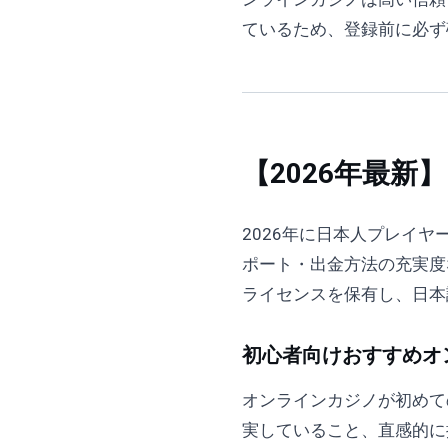
ているため、登録前に必ず
【2026年最新
2026年に日本人プレイ
ポート・出金方法の充実度
ライセンスを保有し、日本
初心者向けおすすめオ
オンラインカジノが初めて
実していること、直感的に