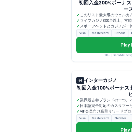
初回入金200%ボーナス 最大
ー
✓
このリスト最大級のウェルカ
✓
ライブカジノ300台以上、常
✓
スポーツベットとカジノが一
Visa
Mastercard
Bitcoin
Play
18+ | Gamble resp
インターカジノ
#4
初回入金100%ボーナス 最大
✓
業界最古参ブランドの一つ、2
✓
日本語完全対応のカスタマーサ
✓
VIP会員向け豪華リワードプ
Visa
Mastercard
Neteller
Play