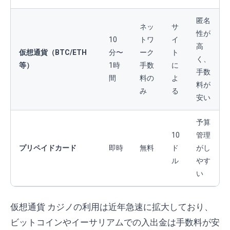
匿名
ネッ
サ
性が
10
トワ
イ
高
仮想通貨（BTC/ETH
分〜
ーク
ト
く、
等）
1時
手数
に
手数
間
料の
よ
料が
み
る
安い
予算
10
管理
プリペイドカード
即時
無料
ド
がし
ル
やす
い
仮想通貨 カジノの利用は近年急速に拡大しており、
ビットコインやイーサリアムでの入出金は手数料が安