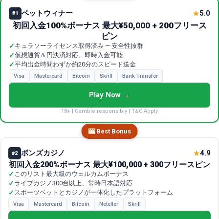
ベットウィナー
5.0
★
#1
初回入金100%ボーナス 最大¥50,000 + 200フリース
ピン
✓
キュラソーライセンス取得済み — 安全性抜群
✓
仮想通貨＆円決済対応、即時入金可能
✓
平均出金時間わずか約20分のスピード送金
Visa
Mastercard
Bitcoin
Skrill
Bank Transfer
Play Now →
18+ | Gamble responsibly | T&C Apply
🎰 Best Bonus
ボンズカジノ
4.9
★
#2
初回入金200%ボーナス 最大¥100,000 + 300フリースピン
✓
このリスト最大級のウェルカムボーナス
✓
ライブカジノ300台以上、常時日本語対応
✓
スポーツベットとカジノが一体化したプラットフォーム
Visa
Mastercard
Bitcoin
Neteller
Skrill