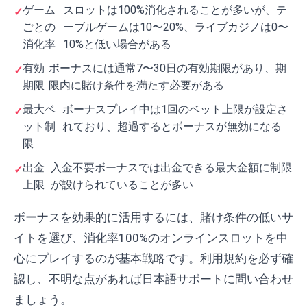
ゲーム
スロットは100%消化されることが多いが、テ
ごとの
ーブルゲームは10〜20%、ライブカジノは0〜
消化率
10%と低い場合がある
有効
ボーナスには通常7〜30日の有効期限があり、期
期限
限内に賭け条件を満たす必要がある
最大ベ
ボーナスプレイ中は1回のベット上限が設定さ
ット制
れており、超過するとボーナスが無効になる
限
出金
入金不要ボーナスでは出金できる最大金額に制限
上限
が設けられていることが多い
ボーナスを効果的に活用するには、賭け条件の低いサ
イトを選び、消化率100%のオンラインスロットを中
心にプレイするのが基本戦略です。利用規約を必ず確
認し、不明な点があれば日本語サポートに問い合わせ
ましょう。