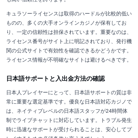
キュラソーライセンスは取得のハードルが比較的低い
ものの、多くの大手オンラインカジノが保有してお
り、一定の信頼性は担保されています。重要なのは、
ライセンス番号がサイト上に明記されており、発行機
関の公式サイトで有効性を確認できるかどうかです。
ライセンス情報が不明確なサイトは避けるべきです。
日本語サポートと入出金方法の確認
日本人プレイヤーにとって、日本語サポートの質は非
常に重要な選定基準です。優良な日本語対応カジノで
は、ネイティブレベルの日本語スタッフが24時間体
制でライブチャットに対応しています。トラブル発生
時に迅速なサポートが受けられることは、安心してプ