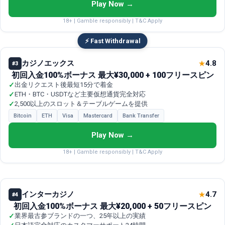
Play Now →
18+ | Gamble responsibly | T&C Apply
⚡ Fast Withdrawal
カジノエックス
4.8
★
#3
初回入金100%ボーナス 最大¥30,000 + 100フリースピン
✓
出金リクエスト後最短15分で着金
✓
ETH・BTC・USDTなど主要仮想通貨完全対応
✓
2,500以上のスロット＆テーブルゲームを提供
Bitcoin
ETH
Visa
Mastercard
Bank Transfer
Play Now →
18+ | Gamble responsibly | T&C Apply
インターカジノ
4.7
★
#4
初回入金100%ボーナス 最大¥20,000 + 50フリースピン
✓
業界最古参ブランドの一つ、25年以上の実績