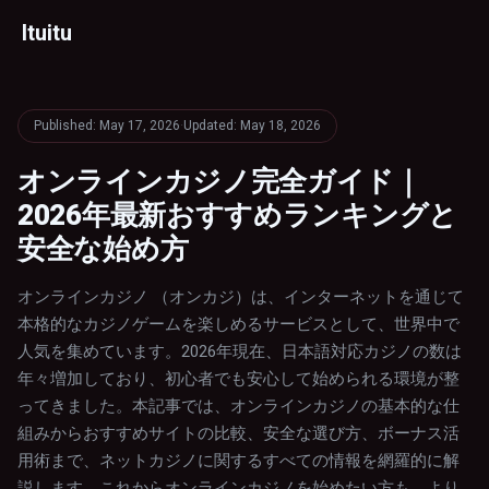
Ituitu
Published: May 17, 2026
·
Updated: May 18, 2026
オンラインカジノ完全ガイド｜
2026年最新おすすめランキングと
安全な始め方
オンラインカジノ （オンカジ）は、インターネットを通じて
本格的なカジノゲームを楽しめるサービスとして、世界中で
人気を集めています。2026年現在、日本語対応カジノの数は
年々増加しており、初心者でも安心して始められる環境が整
ってきました。本記事では、オンラインカジノの基本的な仕
組みからおすすめサイトの比較、安全な選び方、ボーナス活
用術まで、ネットカジノに関するすべての情報を網羅的に解
説します。これからオンラインカジノを始めたい方も、より