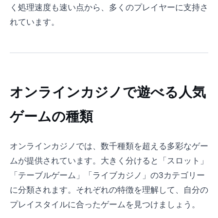
く処理速度も速い点から、多くのプレイヤーに支持さ
れています。
オンラインカジノで遊べる人気
ゲームの種類
オンラインカジノでは、数千種類を超える多彩なゲー
ムが提供されています。大きく分けると「スロット」
「テーブルゲーム」「ライブカジノ」の3カテゴリー
に分類されます。それぞれの特徴を理解して、自分の
プレイスタイルに合ったゲームを見つけましょう。