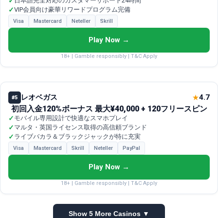
✓
日本語完全対応のカスタマーサポート24時間
✓
VIP会員向け豪華リワードプログラム完備
Visa
Mastercard
Neteller
Skrill
Play Now →
18+ | Gamble responsibly | T&C Apply
レオベガス
4.7
★
#5
初回入金120%ボーナス 最大¥40,000 + 120フリースピン
✓
モバイル専用設計で快適なスマホプレイ
✓
マルタ・英国ライセンス取得の高信頼ブランド
✓
ライブバカラ＆ブラックジャックが特に充実
Visa
Mastercard
Skrill
Neteller
PayPal
Play Now →
18+ | Gamble responsibly | T&C Apply
Show 5 More Casinos ▼