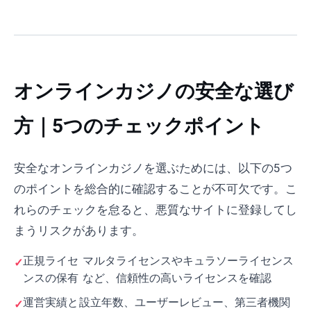
オンラインカジノの安全な選び
方｜5つのチェックポイント
安全なオンラインカジノを選ぶためには、以下の5つ
のポイントを総合的に確認することが不可欠です。こ
れらのチェックを怠ると、悪質なサイトに登録してし
まうリスクがあります。
正規ライセ
マルタライセンスやキュラソーライセンス
ンスの保有
など、信頼性の高いライセンスを確認
運営実績と
設立年数、ユーザーレビュー、第三者機関