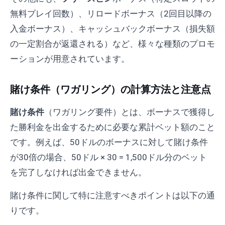
無料プレイ回数）、リロードボーナス（2回目以降の
入金ボーナス）、キャッシュバックボーナス（損失額
の一定割合が返還される）など、様々な種類のプロモ
ーションが用意されています。
賭け条件（ワガリング）の計算方法と注意点
賭け条件
（ワガリング要件）とは、ボーナスで獲得し
た勝利金を出金するために必要な累計ベット額のこと
です。例えば、50ドルのボーナスに対して賭け条件
が30倍の場合、50ドル × 30 = 1,500ドル分のベット
を完了しなければ出金できません。
賭け条件に関して特に注意すべきポイントは以下の通
りです。