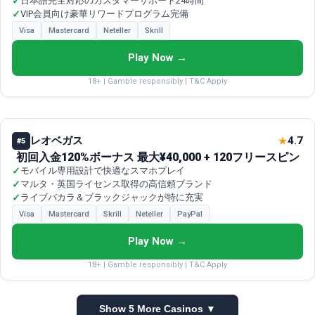
✓
日本語完全対応のカスタマーサポート24時間
✓
VIP会員向け豪華リワードプログラム完備
Visa
Mastercard
Neteller
Skrill
Play Now →
18+ | Gamble responsibly | T&C Apply
レオベガス
4.7
★
#5
初回入金120%ボーナス 最大¥40,000 + 120フリースピン
✓
モバイル専用設計で快適なスマホプレイ
✓
マルタ・英国ライセンス取得の高信頼ブランド
✓
ライブバカラ＆ブラックジャックが特に充実
Visa
Mastercard
Skrill
Neteller
PayPal
Play Now →
18+ | Gamble responsibly | T&C Apply
Show 5 More Casinos ▼