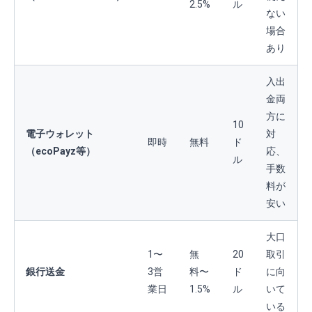
2.5%
ル
ない
場合
あり
入出
金両
方に
10
電子ウォレット
対
即時
無料
ド
（ecoPayz等）
応、
ル
手数
料が
安い
大口
1〜
無
20
取引
銀行送金
3営
料〜
ド
に向
業日
1.5%
ル
いて
いる