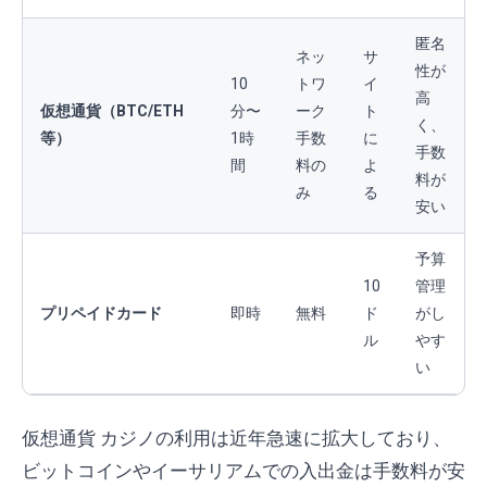
匿名
ネッ
サ
性が
10
トワ
イ
高
仮想通貨（BTC/ETH
分〜
ーク
ト
く、
等）
1時
手数
に
手数
間
料の
よ
料が
み
る
安い
予算
10
管理
プリペイドカード
即時
無料
ド
がし
ル
やす
い
仮想通貨 カジノの利用は近年急速に拡大しており、
ビットコインやイーサリアムでの入出金は手数料が安