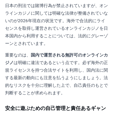
日本の刑法では賭博行為が禁止されていますが、オン
ラインカジノに関しては明確な法律が整備されていな
いのが2026年現在の状況です。海外で合法的にライ
センスを取得し運営されているオンラインカジノを日
本国内から利用することについては、法的にグレーゾ
ーンとされています。
重要なのは、
国内で運営される無許可のオンラインカ
ジノ
は明確に違法であるという点です。必ず海外の正
規ライセンスを持つ合法サイトを利用し、国内法に関
する最新の動向にも注意を払うようにしましょう。法
的なリスクを十分に理解した上で、自己責任のもとで
判断することが求められます。
安全に遊ぶための自己管理と責任あるギャン