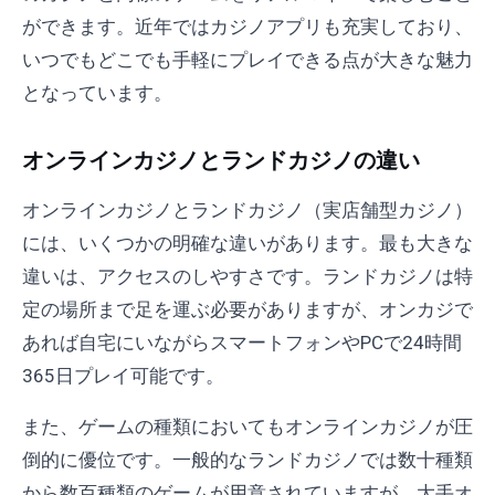
ができます。近年ではカジノアプリも充実しており、
いつでもどこでも手軽にプレイできる点が大きな魅力
となっています。
オンラインカジノとランドカジノの違い
オンラインカジノとランドカジノ（実店舗型カジノ）
には、いくつかの明確な違いがあります。最も大きな
違いは、アクセスのしやすさです。ランドカジノは特
定の場所まで足を運ぶ必要がありますが、オンカジで
あれば自宅にいながらスマートフォンやPCで24時間
365日プレイ可能です。
また、ゲームの種類においてもオンラインカジノが圧
倒的に優位です。一般的なランドカジノでは数十種類
から数百種類のゲームが用意されていますが、大手オ