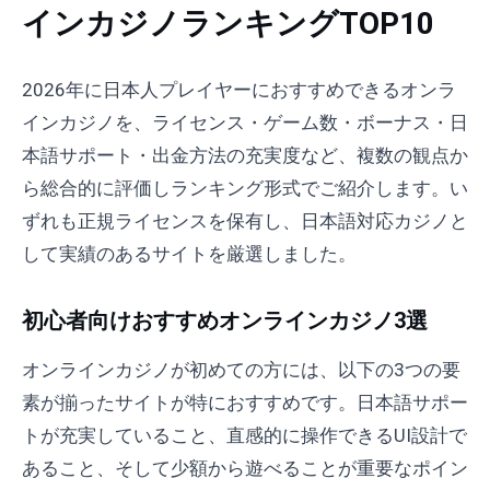
インカジノランキングTOP10
2026年に日本人プレイヤーにおすすめできるオンラ
インカジノを、ライセンス・ゲーム数・ボーナス・日
本語サポート・出金方法の充実度など、複数の観点か
ら総合的に評価しランキング形式でご紹介します。い
ずれも正規ライセンスを保有し、日本語対応カジノと
して実績のあるサイトを厳選しました。
初心者向けおすすめオンラインカジノ3選
オンラインカジノが初めての方には、以下の3つの要
素が揃ったサイトが特におすすめです。日本語サポー
トが充実していること、直感的に操作できるUI設計で
あること、そして少額から遊べることが重要なポイン