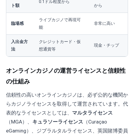
0.1ドル程度から
ト額
から
ライブカジノで再現可
臨場感
非常に高い
能
入出金方
クレジットカード・仮
現金・チップ
法
想通貨等
オンラインカジノの運営ライセンスと信頼性
の仕組み
信頼性の高いオンラインカジノは、必ず公的な機関か
らカジノライセンスを取得して運営されています。代
表的なライセンスとしては、
マルタライセンス
（MGA）、
キュラソーライセンス
（Curaçao
eGaming）、ジブラルタルライセンス、英国賭博委員