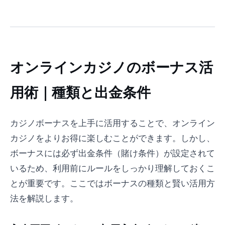
オンラインカジノのボーナス活
用術｜種類と出金条件
カジノボーナスを上手に活用することで、オンライン
カジノをよりお得に楽しむことができます。しかし、
ボーナスには必ず出金条件（賭け条件）が設定されて
いるため、利用前にルールをしっかり理解しておくこ
とが重要です。ここではボーナスの種類と賢い活用方
法を解説します。