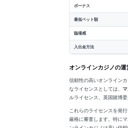
ボーナス
最低ベット額
臨場感
入出金方法
オンラインカジノの運
信頼性の高いオンラインカ
なライセンスとしては、
マ
ルライセンス、英国賭博委
これらのライセンスを発行
厳格に審査します。特にマ
ンラインカジノは高い信頼