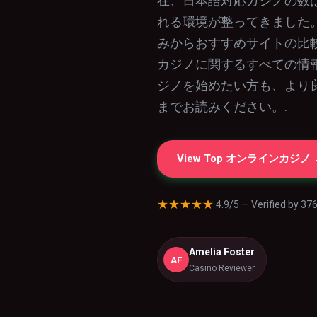
在、日本語対応カジノの数
れる環境が整ってきました
みからおすすめサイトの比
カジノに関するすべての情
ジノを始めたい方も、より
までお読みください。.
View Top オンラインカジノ 
★★★★★
4.9/5 — Verified by 37
Amelia Foster
AF
Casino Reviewer