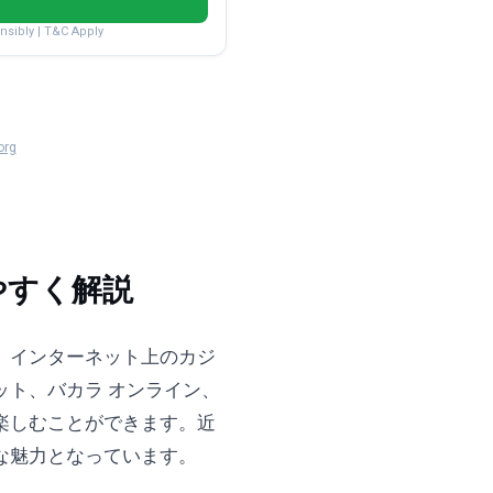
nsibly | T&C Apply
org
やすく解説
、インターネット上のカジ
ト、バカラ オンライン、
楽しむことができます。近
な魅力となっています。