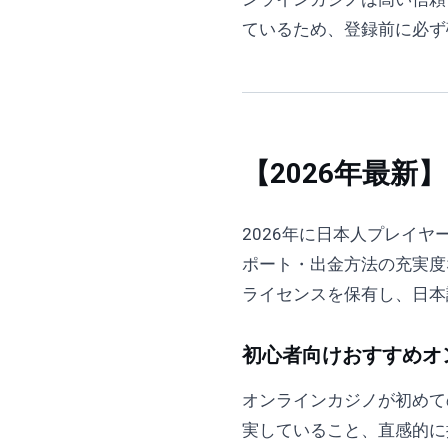
ているため、登録前に必ず
【2026年最新
2026年に日本人プレイ
ポート・出金方法の充実度
ライセンスを保有し、日本
初心者向けおすすめオ
オンラインカジノが初めて
実していること、直感的に