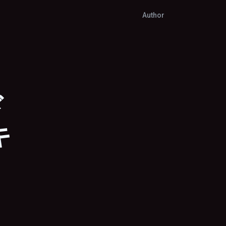
Author
ド
キ