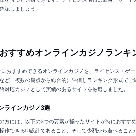
確認しましょう。
】おすすめオンラインカジノランキン
ヤーにおすすめできるオンラインカジノを、ライセンス・ゲ
など、複数の観点から総合的に評価しランキング形式でご
語対応カジノとして実績のあるサイトを厳選しました。
ンラインカジノ3選
の方には、以下の3つの要素が揃ったサイトが特におすす
操作できるUI設計であること、そして少額から遊べること